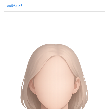
Anikó Gaál